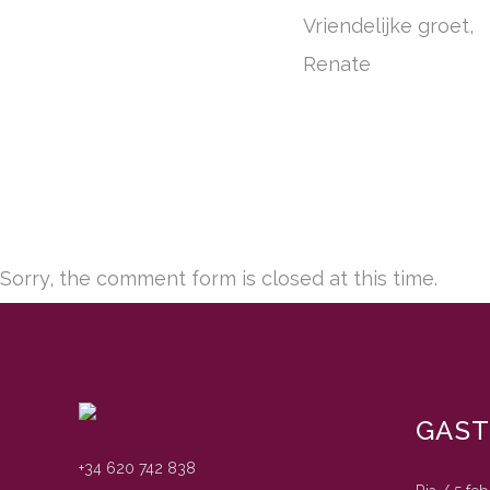
Vriendelijke groet,
Renate
Sorry, the comment form is closed at this time.
GAS
+34 620 742 838