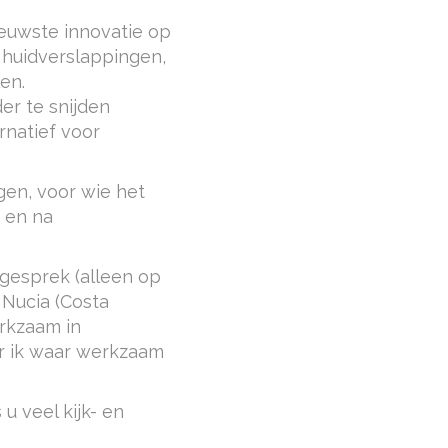
euwste innovatie op
i huidverslappingen,
en.
der te snijden
rnatief voor
gen, voor wie het
r en na
f gesprek (alleen op
 Nucia (Costa
rkzaam in
r ik waar werkzaam
 u veel kijk- en