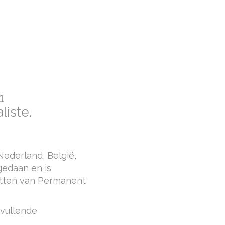
1
iste.
Nederland, België,
gedaan en is
etten van Permanent
nvullende