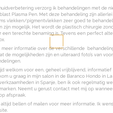
huidverbetering verzorg ik behandelingen met de ni
oblast Plasma Pen. Met deze behandeling zijn allerle
ms vlekken/pigmentvlekken zeer goed te behandel
en zijn mogelijk. Het wordt de plastisch chirurgie zon
een terechte benaming is. Tevens een perfect alte
ox.
u meer informatie over de verschillende behandelin
wat de mogelijkheden zijn en uiteraard foto’s van voo
ndelingen.
tijd welkom voor een, geheel vrijblijvend, informatie
lkom u graag in mijn salon in de Baranco Hondo in La
 werkzaamheden in Spanje, ben ik ook regelmatig we
arken. Neemt u gerust contact met mij op wannee
 op afspraak.
k altijd bellen of mailen voor meer informatie. Ik wens
ite.