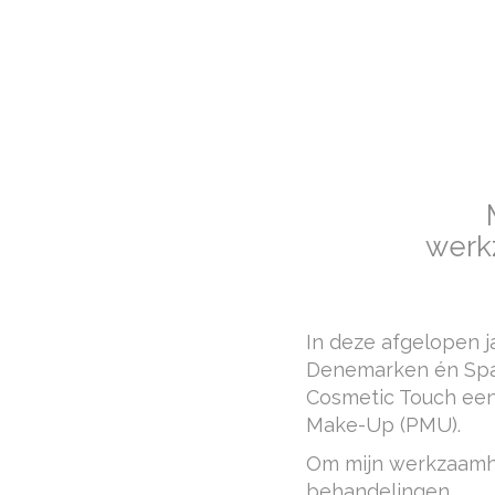
werk
In deze afgelopen j
Denemarken én Span
Cosmetic Touch een
Make-Up (PMU).
Om mijn werkzaamhe
behandelingen.