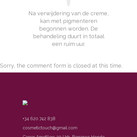
Na verwijdering van de creme,
kan met pigmenteren
begonnen worden. De
behandeling duurt in totaal
een ruim uur.
Sorry, the comment form is closed at this time.
+34 620 742 838
cosmetictouch@gmail.com
Carrer Ametllers 30 Urb. Barranco Hondo