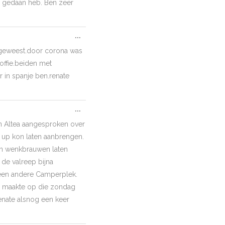
ch gedaan heb. Ben zeer
Toggle
...
this
t geweest.door corona was
metabox.
koffie.beiden met
 in spanje ben.renate
Toggle
...
this
 in Altea aangesproken over
metabox.
 up kon laten aanbrengen.
ijn wenkbrauwen laten
 de valreep bijna
een andere Camperplek.
e maakte op die zondag
enate alsnog een keer