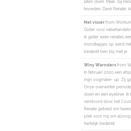
laten doen. Maar...bij R
tevreden. Dank Renate, ik
Nel visser
from
Workum 
Gister voor nabehandeli
ik gister weer renates ee
mondkapjes op werd het e
bedankt ben blij met je
Winy Warnders
from
W
In februari 2020 een afsp
mijn oogmake- up. Zij g
Onze overwinter periode 
doen en een eyeliner. Ik
verstoord door het Covi
Renate gebeld om tweede
plek voor mij om alsnog 
hartelijk bedankt.