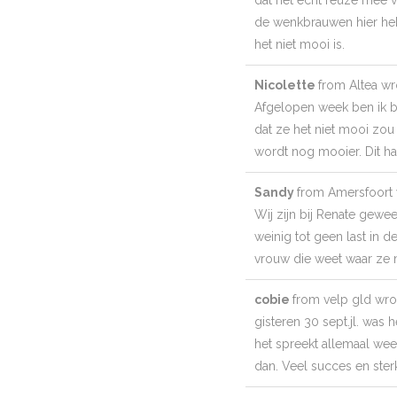
de wenkbrauwen hier heb 
het niet mooi is.
Nicolette
from
Altea
wr
Afgelopen week ben ik b
dat ze het niet mooi zou 
wordt nog mooier. Dit ha
Sandy
from
Amersfoort
Wij zijn bij Renate gewe
weinig tot geen last in d
vrouw die weet waar ze 
cobie
from
velp gld
wro
gisteren 30 sept.jl. was
het spreekt allemaal wee
dan. Veel succes en sterk