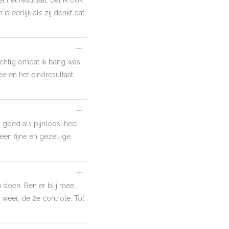
 eerlijk als zij denkt dat
Toggle
...
this
chtig omdat ik bang was
metabox.
ee en het eindresultaat
Toggle
...
this
 goed als pijnloos, heel
metabox.
 een fijne en gezellige
Toggle
...
this
 doen. Ben er blij mee,
metabox.
 weer, de 2e controle. Tot