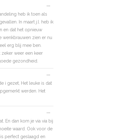
Toggle
...
this
ndeling heb ik toen als
metabox.
allen. In maart j.l. heb ik
en en dat het opnieuw
De wenkbrauwen zien er nu
eel erg blij mee ben.
st zeker weer een keer
n goede gezondheid.
Toggle
...
this
i gezet, Het leuke is dat
metabox.
 opgemerkt werden. Het
Toggle
...
this
. En dan kom je via via bij
metabox.
 moeite waard. Ook voor de
is perfect geslaagd en