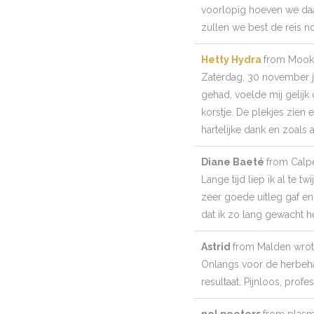
voorlopig hoeven we daar
zullen we best de reis 
Hetty Hydra
from
Mook
Zaterdag, 30 november j
gehad, voelde mij gelijk
korstje. De plekjes zien
hartelijke dank en zoals
Diane Baeté
from
Calp
Lange tijd liep ik al te
zeer goede uitleg gaf en
dat ik zo lang gewacht h
Astrid
from
Malden
wrot
Onlangs voor de herbeh
resultaat. Pijnloos, prof
nel peeters
from
plas