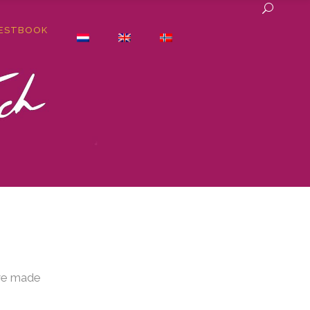
ESTBOOK
ave made