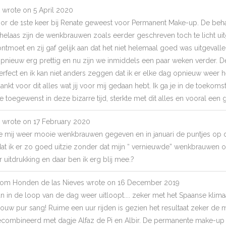
wrote on
5 April 2020
or de 1ste keer bij Renate geweest voor Permanent Make-up. De beha
helaas zijn de wenkbrauwen zoals eerder geschreven toch te licht uitgev
ntmoet en zij gaf gelijk aan dat het niet helemaal goed was uitgevall
pnieuw erg prettig en nu zijn we inmiddels een paar weken verder. 
 perfect en ik kan niet anders zeggen dat ik er elke dag opnieuw weer h
dankt voor dit alles wat jij voor mij gedaan hebt. Ik ga je in de toekom
e toegewenst in deze bizarre tijd, sterkte met dit alles en vooral ee
wrote on
17 February 2020
 mij weer mooie wenkbrauwen gegeven en in januari de puntjes op de 
at ik er zo goed uitzie zonder dat mijn “ vernieuwde” wenkbrauwen
 uitdrukking en daar ben ik erg blij mee.?
rom
Honden de las Nieves
wrote on
16 December 2019
n in de loop van de dag weer uitloopt.... zeker met het Spaanse klimaat
rouw pur sang! Ruime een uur rijden is gezien het resultaat zeker de
ecombineerd met dagje Alfaz de Pi en Albir. De permanente make-up 