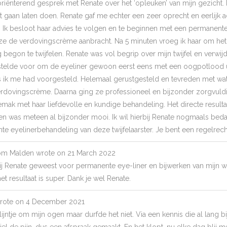
iënterend gesprek met Renate over het ‘opleuken’ van mijn gezicht. In
t gaan laten doen. Renate gaf me echter een zeer oprecht en eerlijk ad
. Ik besloot haar advies te volgen en te beginnen met een permanent
 de verdovingscrème aanbracht. Na 5 minuten vroeg ik haar om het 
g begon te twijfelen. Renate was vol begrip over mijn twijfel en verw
stelde voor om de eyeliner gewoon eerst eens met een oogpotlood u
ls ik me had voorgesteld. Helemaal gerustgesteld en tevreden met wa
rdovingscrème. Daarna ging ze professioneel en bijzonder zorgvuldi
ak met haar liefdevolle en kundige behandeling. Het directe resulta
 was meteen al bijzonder mooi. Ik wil hierbij Renate nogmaals bed
 eyelinerbehandeling van deze twijfelaarster. Je bent een regelrech
om
Malden
wrote on
21 March 2022
ij Renate geweest voor permanente eye-liner en bijwerken van mijn 
et resultaat is super. Dank je wel Renate.
rote on
4 December 2021
 lijntje om mijn ogen maar durfde het niet. Via een kennis die al lang
el de pijn, dus een afspraak gemaakt. En het klopt, nu elke dag blij met