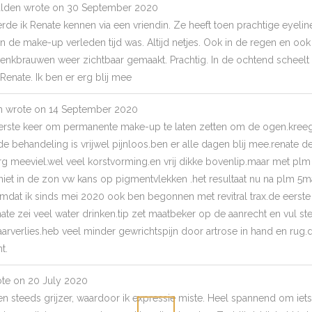
lden
wrote on
30 September 2020
erde ik Renate kennen via een vriendin. Ze heeft toen prachtige eyelin
n de make-up verleden tijd was. Altijd netjes. Ook in de regen en o
wenkbrauwen weer zichtbaar gemaakt. Prachtig. In de ochtend scheelt m
l Renate. Ik ben er erg blij mee
m
wrote on
14 September 2020
eerste keer om permanente make-up te laten zetten om de ogen.kreeg
de behandeling is vrijwel pijnloos.ben er alle dagen blij mee.renate 
 meeviel.wel veel korstvorming.en vrij dikke bovenlip.maar met plm
iet in de zon vw kans op pigmentvlekken .het resultaat nu na plm 5m
mdat ik sinds mei 2020 ook ben begonnen met revitral trax.de eerste
te zei veel water drinken.tip zet maatbeker op de aanrecht en vul stee
aarverlies.heb veel minder gewrichtspijn door artrose in hand en rug.
t.
te on
20 July 2020
 steeds grijzer, waardoor ik expressie miste. Heel spannend om iet