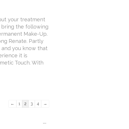
bout your treatment
o bring the following
 Permanent Make-Up.
ong Renate. Partly
r and you know that
rience it is
smetic Touch. With
Guestbook
←
1
2
3
4
→
list
navigation
Toggle
...
this