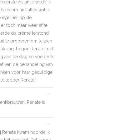
 eerste instantie wilde ik
metabox.
vies om niet alles wat ik
e eyeliner op de
er toch maar weer af te
ijderde de crème terstond
it te proberen om te zien
t ik zag, begon Renate met
g aan de slag en voelde ik
at van de behandeling van
anken voor haar geduldige
te topper Renate!!
Toggle
...
this
wenkbrauwen. Renate is
metabox.
Toggle
...
this
 bij Renate kwam hoorde ik
metabox.
 het resultaat. Dat ik ook