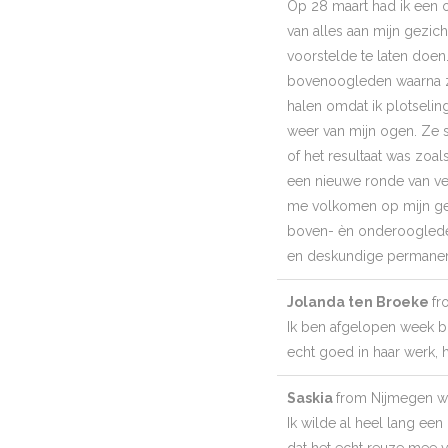
Op 28 maart had ik een or
van alles aan mijn gezich
voorstelde te laten doen
bovenoogleden waarna ze
halen omdat ik plotselin
weer van mijn ogen. Ze 
of het resultaat was zoa
een nieuwe ronde van ve
me volkomen op mijn gem
boven- èn onderoogleden
en deskundige permanente
Jolanda ten Broeke
fr
Ik ben afgelopen week b
echt goed in haar werk, h
Saskia
from
Nijmegen
w
Ik wilde al heel lang een
dat het echt reuze mee vi