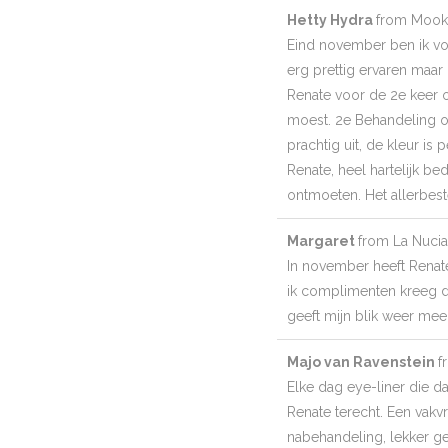
Hetty Hydra
from
Mook
Eind november ben ik vo
erg prettig ervaren maar 
Renate voor de 2e keer o
moest. 2e Behandeling o
prachtig uit, de kleur is
Renate, heel hartelijk be
ontmoeten. Het allerbest
Margaret
from
La Nucia
In november heeft Renate
ik complimenten kreeg d
geeft mijn blik weer meer
Majo van Ravenstein
f
Elke dag eye-liner die da
Renate terecht. Een vakv
nabehandeling, lekker g