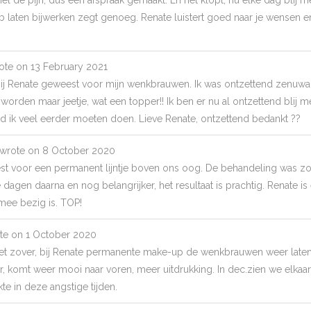
laten bijwerken zegt genoeg. Renate luistert goed naar je wensen en is
ote on
13 February 2021
ij Renate geweest voor mijn wenkbrauwen. Ik was ontzettend zenuwa
worden maar jeetje, wat een topper!! Ik ben er nu al ontzettend blij m
d ik veel eerder moeten doen. Lieve Renate, ontzettend bedankt ??
wrote on
8 October 2020
est voor een permanent lijntje boven ons oog. De behandeling was zo
e dagen daarna en nog belangrijker, het resultaat is prachtig. Renate is
mee bezig is. TOP!
te on
1 October 2020
 het zover, bij Renate permanente make-up de wenkbrauwen weer laten
r, komt weer mooi naar voren, meer uitdrukking. In dec.zien we elkaar
te in deze angstige tijden.