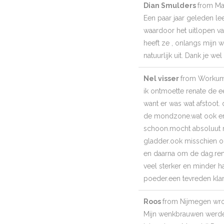
Dian Smulders
from
Ma
Een paar jaar geleden le
waardoor het uitlopen va
heeft ze , onlangs mijn 
natuurlijk uit. Dank je we
Nel visser
from
Worku
ik ontmoette renate de 
want er was wat afstoot. 
de mondzone.wat ook erg
schoon.mocht absoluut n
gladder.ook misschien o
en daarna om de dag.rena
veel sterker en minder h
poeder.een tevreden klan
Roos
from
Nijmegen
wro
Mijn wenkbrauwen werden