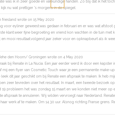
enate was ik in zeer goede en vakkundige handen. Zo blij dat ik het tó
 kijk nu wat prettiger 's morgens in de spiegel.
friesland
wrote on
15 May 2020
ng voor eyliner geweest.was gedaan in februari en er was wat afstoo
rste klant.weer fijne begroeting en vriend kon wachten in de tuin met 
n mooi resultaat.volgend jaar zeker voor en opknapbeurt als ik weer
ehe den Hoorn/ Groningen
wrote on
4 May 2020
raak bij Renate in La Nucia. Een jaar eerder werd ik door een kapster
af mij een flyer van Cosmetic Touch waar je een permanente make-up
leek dit jaar geschikt om bij Renate een afspraak te maken. Ik heb m
 ben zeer tevreden over het resultaat. In maart, een tweede bezoek op
d 19 probleem het was zondag 15 maart en we konden niet meer op 
 afspraak te annuleren. Wij wilden vervroegt naar Nederland. Renat
haar werk af te maken. Om 14.30 uur. Alsnog richting Franse grens. R