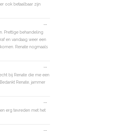
r ook betaalbaar zijn
Toggle
...
this
. Prettige behandeling
metabox.
 eraf en vandaag weer een
aat komen. Renate nogmaals
Toggle
...
this
echt bij Renate die me een
metabox.
. Bedankt Renate, jammer
Toggle
...
this
en erg tevreden met het
metabox.
Toggle
...