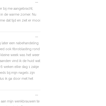
Toggle
...
this
er bij me aangebracht,
metabox.
ok in de warme zomer. Nu
e dat tijd en ziet er mooi
Toggle
...
this
 later een nabehandeling
metabox.
deed ook fibroblasting rond
 kleine week was het weer
aanden vind ik de huid wat
 6 weken elke dag 1 zakje
ds bij.mijn nagels zijn
dus ik ga door met het
Toggle
...
this
s aan mijn wenkbrauwen te
metabox.