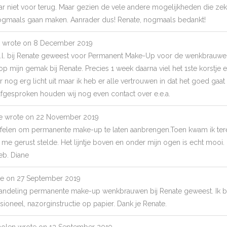
 niet voor terug. Maar gezien de vele andere mogelijkheden die zeke
nogmaals gaan maken. Aanrader dus! Renate, nogmaals bedankt!
wrote on
8 December 2019
.l. bij Renate geweest voor Permanent Make-Up voor de wenkbrauwen
 op mijn gemak bij Renate. Precies 1 week daarna viel het 1ste korstje
 er nog erg licht uit maar ik heb er alle vertrouwen in dat het goed g
 afgesproken houden wij nog even contact over e.e.a.
e
wrote on
22 November 2019
 twijfelen om permanente make-up te laten aanbrengen.Toen kwam ik ter
 me gerust stelde. Het lijntje boven en onder mijn ogen is echt mooi
eb. Diane
e on
27 September 2019
andeling permanente make-up wenkbrauwen bij Renate geweest. Ik b
essioneel, nazorginstructie op papier. Dank je Renate.
molen
wrote on
13 September 2019